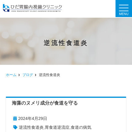
t
o
g
g
l
e
n
a
逆流性食道炎
v
i
g
a
t
i
o
n
ホーム
ブログ
逆流性食道炎
海藻のヌメリ成分が食道を守る
2024年4月29日
逆流性食道炎
,
胃食道逆流症
,
食道の病気