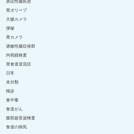
炎症性腸疾患
胃ポリープ
大腸カメラ
便秘
胃カメラ
過敏性腸症候群
内視鏡検査
胃食道逆流症
日常
未分類
検診
食中毒
食道がん
腹部超音波検査
食道の病気