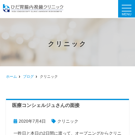
t
o
g
g
l
e
n
a
クリニック
v
i
g
a
t
i
o
n
ホーム
ブログ
クリニック
医療コンシェルジュさんの面接
2020年7月4日
クリニック
一昨日と本日の2日間に渡って、オープニングからクリニ