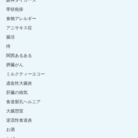
阪神タイガース
帯状疱疹
食物アレルギー
アニサキス症
腸活
痔
関西あるある
膵臓がん
ミルクティーエコー
虚血性大腸炎
肝臓の病気
食道裂孔ヘルニア
大腸憩室
逆流性食道炎
お酒