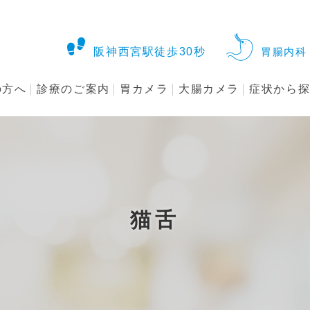
阪神西宮駅徒歩30秒
胃腸内科 
の方へ
診療のご案内
胃カメラ
大腸カメラ
症状から
猫舌