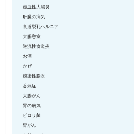
虚血性大腸炎
肝臓の病気
食道裂孔ヘルニア
大腸憩室
逆流性食道炎
お酒
かぜ
感染性腸炎
呑気症
大腸がん
胃の病気
ピロリ菌
胃がん