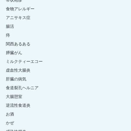
帯状疱疹
食物アレルギー
アニサキス症
腸活
痔
関西あるある
膵臓がん
ミルクティーエコー
虚血性大腸炎
肝臓の病気
食道裂孔ヘルニア
大腸憩室
逆流性食道炎
お酒
かぜ