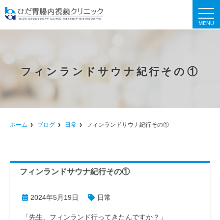
t
o
g
g
l
e
n
a
フィンランドサウナ紀行その①
v
i
g
a
t
i
o
n
ホーム
ブログ
日常
フィンランドサウナ紀行その①
フィンランドサウナ紀行その①
2024年5月19日
日常
「先生、フィンランド行ってきたんですか？」