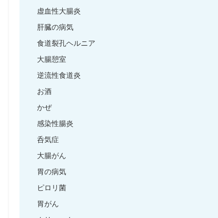
虚血性大腸炎
肝臓の病気
食道裂孔ヘルニア
大腸憩室
逆流性食道炎
お酒
かぜ
感染性腸炎
呑気症
大腸がん
胃の病気
ピロリ菌
胃がん