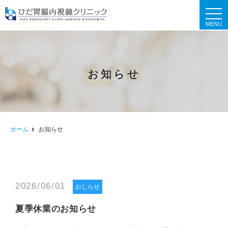
t
o
g
g
l
e
n
a
お知らせ
v
i
g
a
t
i
o
n
ホーム
お知らせ
2026/06/01
おしらせ
夏季休業のお知らせ